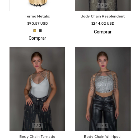
1
/
8
1
/
3
Termo Metalic
Body Chain Resplendent
$90.57 USD
$244.02 USD
Comprar
Comprar
1
/
3
1
/
3
Body Chain Tornado
Body Chain Whirlpool