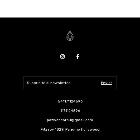
541171124696
1171124696
pazwebcornu@gmail.com
Fitz roy 1829, Palermo Hollywood