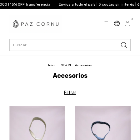
 OFF transferencia
Envíos a todo el país | 3 cuotas sin interés | 6 cuotas 
0
Inicio
.
NEW IN
.
Accesorios
Accesorios
Filtrar