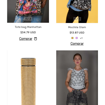
1
/
3
1
/
7
Tote bag Manhattan
Mochila Glam
$34.79 USD
$13.87 USD
+1
Comprar