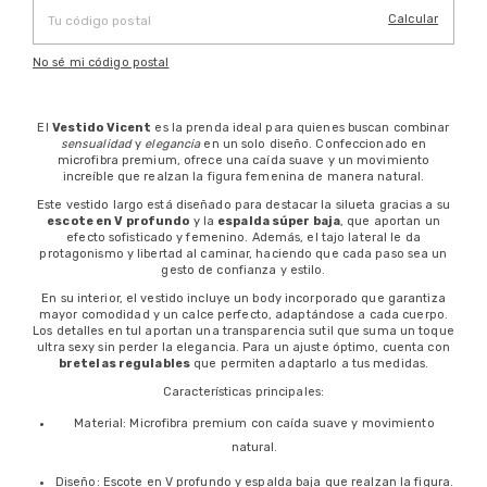
Calcular
No sé mi código postal
El
Vestido Vicent
es la prenda ideal para quienes buscan combinar
sensualidad
y
elegancia
en un solo diseño. Confeccionado en
microfibra premium, ofrece una caída suave y un movimiento
increíble que realzan la figura femenina de manera natural.
Este vestido largo está diseñado para destacar la silueta gracias a su
escote en V profundo
y la
espalda súper baja
, que aportan un
efecto sofisticado y femenino. Además, el tajo lateral le da
protagonismo y libertad al caminar, haciendo que cada paso sea un
gesto de confianza y estilo.
En su interior, el vestido incluye un body incorporado que garantiza
mayor comodidad y un calce perfecto, adaptándose a cada cuerpo.
Los detalles en tul aportan una transparencia sutil que suma un toque
ultra sexy sin perder la elegancia. Para un ajuste óptimo, cuenta con
bretelas regulables
que permiten adaptarlo a tus medidas.
Características principales:
Material: Microfibra premium con caída suave y movimiento
natural.
Diseño: Escote en V profundo y espalda baja que realzan la figura.