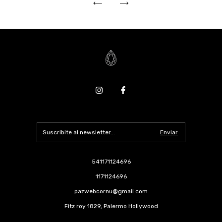
541171124696
1171124696
pazwebcornu@gmail.com
Fitz roy 1829, Palermo Hollywood