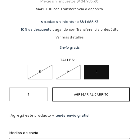
Precio sin impuestos
$404.958,68
$441.000
con
Transferencia o depósito
6
cuotas sin interés de
$81.666,67
10% de descuento
pagando con Transferencia o depósito
Ver más detalles
Envío gratis
TALLES:
L
S
M
L
¡Agregá este producto y
tenés envío gratis!
Entregas para el CP:
Cambiar CP
Medios de envío