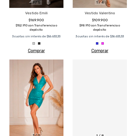
1
/
5
1
/
4
Vestido Emili
Vestido Valentino
$169.900
$109.900
$152.910
con
Transferencia o
$98.910
con
Transferencia o
depósito
depósito
3
cuotas sin interés de
$56.633,33
3
cuotas sin interés de
$36.633,33
Comprar
Comprar
1
/
2
1
/
8