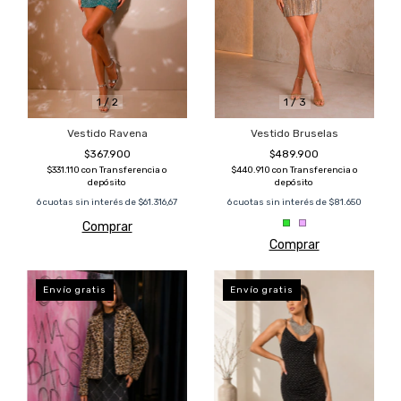
1
/
2
1
/
3
Vestido Ravena
Vestido Bruselas
$367.900
$489.900
$331.110
con
Transferencia o
$440.910
con
Transferencia o
depósito
depósito
6
cuotas sin interés de
$61.316,67
6
cuotas sin interés de
$81.650
Comprar
Comprar
Envío gratis
Envío gratis