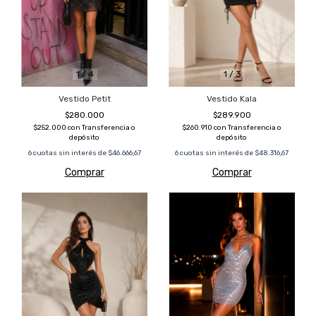
1
/
4
1
/
3
Vestido Petit
Vestido Kala
$280.000
$289.900
$252.000
con
Transferencia o
$260.910
con
Transferencia o
depósito
depósito
6
cuotas sin interés de
$46.666,67
6
cuotas sin interés de
$48.316,67
Comprar
Comprar