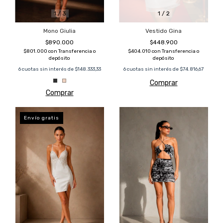
1
/
3
1
/
2
Mono Giulia
Vestido Gina
$890.000
$448.900
$801.000
con
Transferencia o
$404.010
con
Transferencia o
depósito
depósito
6
cuotas sin interés de
$148.333,33
6
cuotas sin interés de
$74.816,67
Comprar
Comprar
Envío gratis