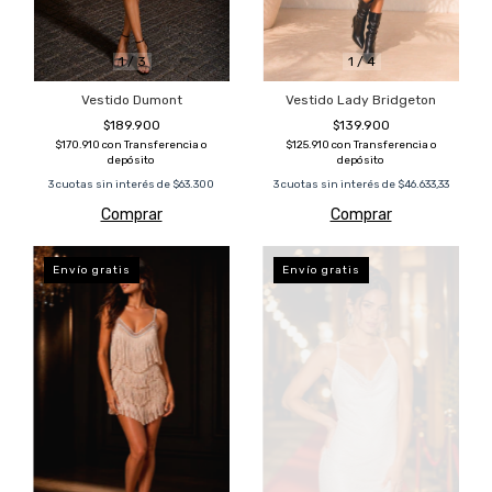
1
/
3
1
/
4
Vestido Dumont
Vestido Lady Bridgeton
$189.900
$139.900
$170.910
con
Transferencia o
$125.910
con
Transferencia o
depósito
depósito
3
cuotas sin interés de
$63.300
3
cuotas sin interés de
$46.633,33
Comprar
Comprar
Envío gratis
Envío gratis