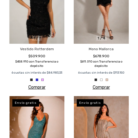
1
/
7
1
/
4
Vestido Rotterdem
Mono Mallorca
$509.900
$678.900
$458.910
con
Transferencia o
$611.010
con
Transferencia o
depósito
depósito
6
cuotas sin interés de
$84.983,33
6
cuotas sin interés de
$113.150
Comprar
Comprar
Envío gratis
Envío gratis