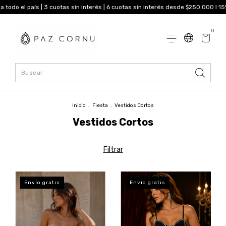
| 3 cuotas sin interés | 6 cuotas sin interés desde $250.000 I 15% OFF transfe
0
Inicio
.
Fiesta
.
Vestidos Cortos
Vestidos Cortos
Filtrar
Envío gratis
Envío gratis