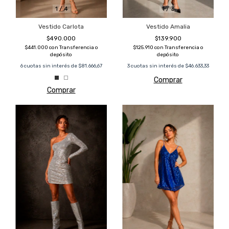
1
/
4
1
/
3
Vestido Carlota
Vestido Amalia
$490.000
$139.900
$441.000
con
Transferencia o
$125.910
con
Transferencia o
depósito
depósito
6
cuotas sin interés de
$81.666,67
3
cuotas sin interés de
$46.633,33
Comprar
Comprar