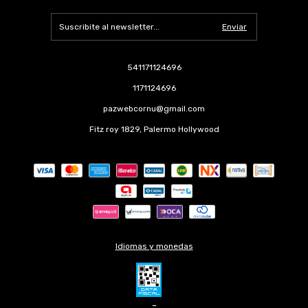
541171124696
1171124696
pazwebcornu@gmail.com
Fitz roy 1829, Palermo Hollywood
Idiomas y monedas
-