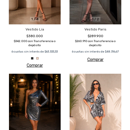
1
/
4
1
/
2
Vestido Lia
Vestido Paris
$380.000
$289.900
$342.000
con
Transferencia o
$260.910
con
Transferencia o
depósito
depósito
6
cuotas sin interés de
$63.333,33
6
cuotas sin interés de
$48.316,67
Comprar
Comprar