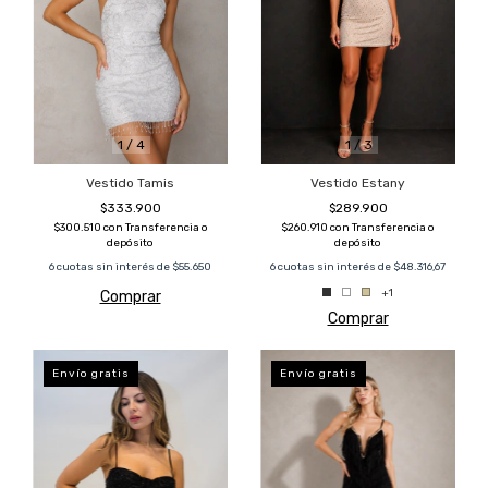
1
/
4
1
/
3
Vestido Tamis
Vestido Estany
$333.900
$289.900
$300.510
con
Transferencia o
$260.910
con
Transferencia o
depósito
depósito
6
cuotas sin interés de
$55.650
6
cuotas sin interés de
$48.316,67
+1
Comprar
Comprar
Envío gratis
Envío gratis