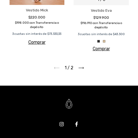
Vestido Mick
Vestido Eva
$220.000
$129.900
$198.000
con
Transferencia o
$116.910
con
Transferencia o
depósito
depósito
3
cuotas sin interés de
$73.333,33
3
cuotas sin interés de
$43.300
Comprar
Comprar
1
/
2