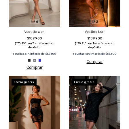
1
/
6
1
/
2
Vestido Wen
Vestido Luri
$189.900
$189.900
$170.910
con
Transferencia o
$170.910
con
Transferencia o
depósito
depósito
3
cuotas sin interés de
$63.300
3
cuotas sin interés de
$63.300
Comprar
Comprar
Envío gratis
Envío gratis