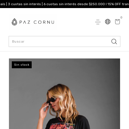
 | 3 cuotas sin interés | 6 cuotas sin interés desde $250.000 I 15% OFF transf
0
Sin stock