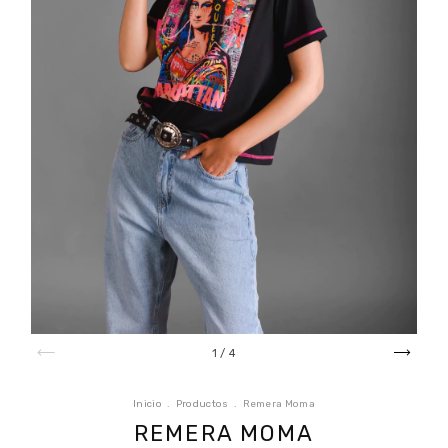
1
/
4
Inicio
.
Productos
.
Remera Moma
REMERA MOMA