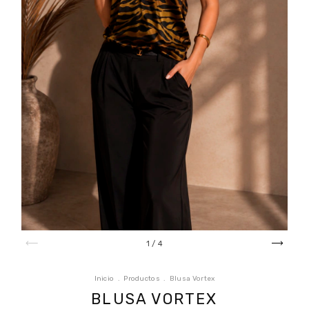
1
/
4
Inicio
.
Productos
.
Blusa Vortex
BLUSA VORTEX