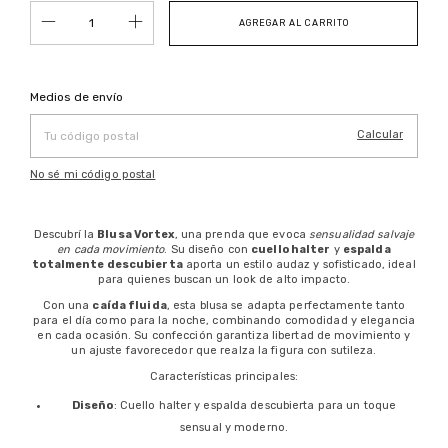
Entregas para el CP:
Cambiar CP
Medios de envío
Calcular
No sé mi código postal
Descubrí la
Blusa Vortex
, una prenda que evoca
sensualidad salvaje
en cada movimiento
. Su diseño con
cuello halter
y
espalda
totalmente descubierta
aporta un estilo audaz y sofisticado, ideal
para quienes buscan un look de alto impacto.
Con una
caída fluida
, esta blusa se adapta perfectamente tanto
para el día como para la noche, combinando comodidad y elegancia
en cada ocasión. Su confección garantiza libertad de movimiento y
un ajuste favorecedor que realza la figura con sutileza.
Características principales:
Diseño
: Cuello halter y espalda descubierta para un toque
sensual y moderno.