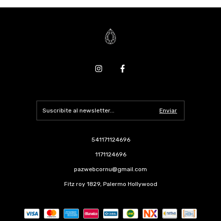
541171124696
1171124696
pazwebcornu@gmail.com
Fitz roy 1829, Palermo Hollywood