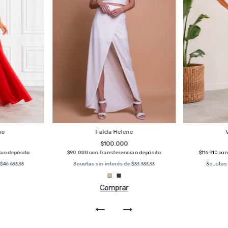
Falda Helene
no
$100.000
$90.000
con
Transferencia o depósito
a o depósito
$116.910
co
3
cuotas sin interés de
$33.333,33
$46.633,33
3
cuotas 
Comprar