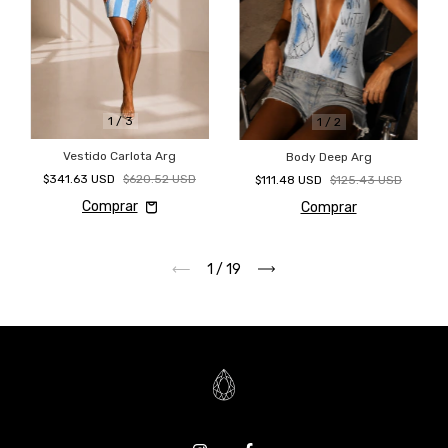
1
/
3
1
/
2
Vestido Carlota Arg
Body Deep Arg
$341.63 USD
$620.52 USD
$111.48 USD
$125.43 USD
Comprar
1
/
19