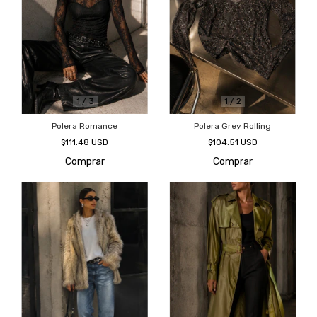
1
/
2
1
/
3
Polera Grey Rolling
Polera Romance
$104.51 USD
$111.48 USD
Comprar
Comprar