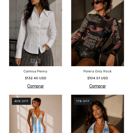
1
/
2
Camisa Penny
Polera Only Rock
$132.40 USD
$104.51 USD
Comprar
Comprar
45
%
OFF
11
%
OFF