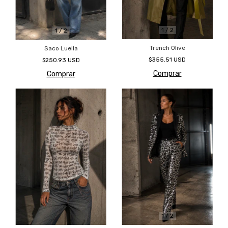
1
/
2
1
/
2
Trench Olive
Saco Luella
$355.51 USD
$250.93 USD
Comprar
Comprar
1
/
2