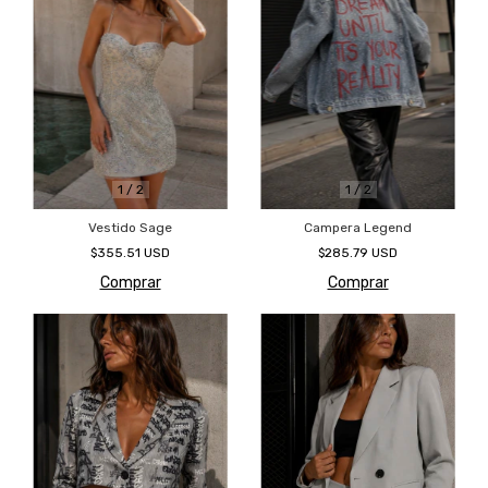
1
/
2
1
/
2
Campera Legend
Vestido Sage
$285.79 USD
$355.51 USD
Comprar
Comprar