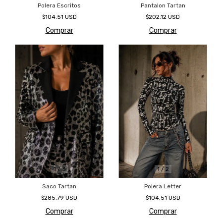
Polera Escritos
Pantalon Tartan
$104.51 USD
$202.12 USD
Comprar
Comprar
1
/
3
1
/
2
Saco Tartan
Polera Letter
$285.79 USD
$104.51 USD
Comprar
Comprar