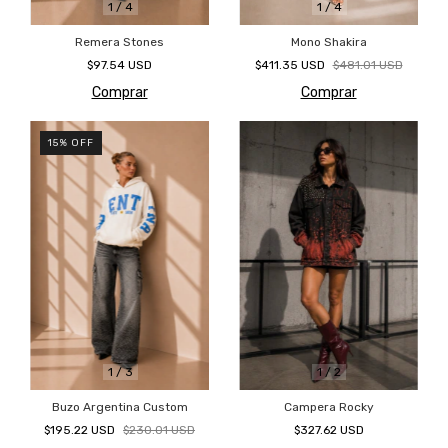
1
/
4
1
/
4
Remera Stones
Mono Shakira
$97.54 USD
$411.35 USD
$481.01 USD
Comprar
Comprar
15
%
OFF
1
/
3
1
/
2
Buzo Argentina Custom
Campera Rocky
$195.22 USD
$230.01 USD
$327.62 USD